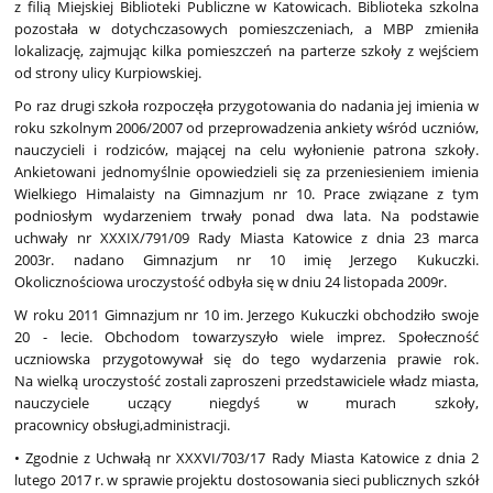
z filią Miejskiej Biblioteki Publiczne w Katowicach. Biblioteka szkolna
pozostała w dotychczasowych pomieszczeniach, a MBP zmieniła
lokalizację, zajmując kilka pomieszczeń na parterze szkoły z wejściem
od strony ulicy Kurpiowskiej.
Po raz drugi szkoła rozpoczęła przygotowania do nadania jej imienia w
roku szkolnym 2006/2007 od przeprowadzenia ankiety wśród uczniów,
nauczycieli i rodziców, mającej na celu wyłonienie patrona szkoły.
Ankietowani jednomyślnie opowiedzieli się za przeniesieniem imienia
Wielkiego Himalaisty na Gimnazjum nr 10. Prace związane z tym
podniosłym wydarzeniem trwały ponad dwa lata. Na podstawie
uchwały nr XXXIX/791/09 Rady Miasta Katowice z dnia 23 marca
2003r. nadano Gimnazjum nr 10 imię Jerzego Kukuczki.
Okolicznościowa uroczystość odbyła się w dniu 24 listopada 2009r.
W roku 2011 Gimnazjum nr 10 im. Jerzego Kukuczki obchodziło swoje
20 - lecie. Obchodom towarzyszyło wiele imprez. Społeczność
uczniowska przygotowywał się do tego wydarzenia prawie rok.
Na wielką uroczystość zostali zaproszeni przedstawiciele władz miasta,
nauczyciele uczący niegdyś w murach szkoły,
pracownicy obsługi,administracji.
• Zgodnie z Uchwałą nr XXXVI/703/17 Rady Miasta Katowice z dnia 2
lutego 2017 r. w sprawie projektu dostosowania sieci publicznych szkół