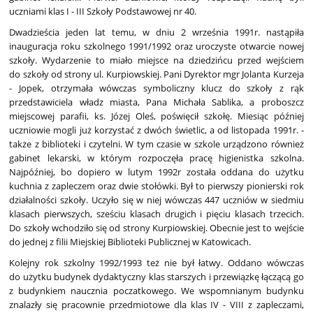
uczniami klas I - III Szkoły Podstawowej nr 40.
Dwadzieścia jeden lat temu, w dniu 2 września 1991r. nastąpiła
inauguracja roku szkolnego 1991/1992 oraz uroczyste otwarcie nowej
szkoły. Wydarzenie to miało miejsce na dziedzińcu przed wejściem
do szkoły od strony ul. Kurpiowskiej. Pani Dyrektor mgr Jolanta Kurzeja
- Jopek, otrzymała wówczas symboliczny klucz do szkoły z rąk
przedstawiciela władz miasta, Pana Michała Sablika, a proboszcz
miejscowej parafii, ks. Józej Oleś, poświęcił szkołę. Miesiąc później
uczniowie mogli już korzystać z dwóch świetlic, a od listopada 1991r. -
także z biblioteki i czytelni. W tym czasie w szkole urządzono również
gabinet lekarski, w którym rozpoczęła pracę higienistka szkolna.
Najpóźniej, bo dopiero w lutym 1992r została oddana do użytku
kuchnia z zapleczem oraz dwie stołówki. Był to pierwszy pionierski rok
działalności szkoły. Uczyło się w niej wówczas 447 uczniów w siedmiu
klasach pierwszych, sześciu klasach drugich i pięciu klasach trzecich.
Do szkoły wchodziło się od strony Kurpiowskiej. Obecnie jest to wejście
do jednej z filii Miejskiej Biblioteki Publicznej w Katowicach.
Kolejny rok szkolny 1992/1993 też nie był łatwy. Oddano wówczas
do użytku budynek dydaktyczny klas starszych i przewiązkę łączącą go
z budynkiem naucznia poczatkowego. We wspomnianym budynku
znalazły się pracownie przedmiotowe dla klas IV - VIII z zapleczami,