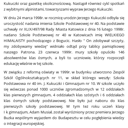
Kukuczki oraz gazetkę okolicznościową. Nastąpił również cykl spotkań
z wybitnymi alpinistami, towarzyszami wypraw Jerzego Kukuczki.
W dniu 24 marca 1998r. w rocznicę urodzin Jerzego Kukuczki odbyła się
uroczystość nadania imienia Szkole Podstawowej nr 40. Na podstawie
uchwały nr XLIX/497/98 Rady Miasta Katowice z dnia 16 lutego 1998r.
nadano Szkole Podstwowej nr 40 w Katowicach imię WIELKIEGO
HIMALAISTY pochodzącego z Bogucic. Hasło " On zdobywał szczyty,
my zdobywamy wiedzę" widniało odtąd przy tablicy pamiątkowej
naszego Patrona. 23 czerwca 1999r. mury szkoły opuściło 146
absolwentów klas ósmych, a byli to uczniowie, którzy rozpoczęli
edukację właśnie w tej szkole.
W związku z reformą oświaty w 1999r. w budynku utworzono Zespół
Szkół Ogólnokształcących nr 11, w skład którego weszły: Szkoła
Podstawowa nr 40 im. J. Kukuczki i Gimnazjum nr 10. W szkole uczyło
się wówczas ponad 1000 uczniów zgromadzomych w 12 oddziałach
klas pierwszych gimnazjum, 4 oddziałach klas szóstych i 6 oddziałach
klas ósmych szkoły podstawowej. Nie było już naboru do klas
pierwszych szkoły podstawowej. W tym też roku uczeń klasy
I k gimnazjum, Adam Musiał, został wyróżniony przez premiera Jerzego
Buzka wspólnym wyjazdem do Budapesztu w celu pogłębienia wiedzy
o integracji europejskiej.