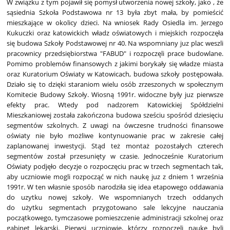
W związku z tym pojawił się pomysł utworzenia nowej szkoły, jako , że
sąsiednia Szkoła Podstawowa nr 13 była zbyt mała, by pomieścić
mieszkające w okolicy dzieci. Na wniosek Rady Osiedla im. Jerzego
Kukuczki oraz katowickich władz oświatowych i miejskich rozpoczęła
się budowa Szkoły Podstawowej nr 40. Na wspomniany juz plac weszli
pracownicy przedsiębiorstwa "FABUD" i rozpoczęli prace budowlane.
Pomimo problemów finansowych z jakimi borykały się władze miasta
oraz Kuratorium Oświaty w Katowicach, budowa szkoły postępowała.
Działo się to dzięki staraniom wielu osób zrzeszonych w społecznym
Komitecie Budowy Szkoły. Wiosną 1991r. widoczne były juz pierwsze
efekty prac. Wtedy pod nadzorem Katowickiej Spółdzielni
Mieszkaniowej została zakończona budowa sześciu spośród dziesięciu
segmentów szkolnych. Z uwagi na ówczesne trudności finansowe
oświaty nie było możliwe kontynuowanie prac w zakresie całej
zaplanowanej inwestycji. Stąd też montaż pozostałych czterech
segmentów został przesunięty w czasie. Jednocześnie Kuratorium
Oświaty podjęło decyzje o rozpoczęciu prac w trzech segmentach tak,
aby uczniowie mogli rozpocząć w nich naukę juz z dniem 1 września
1991r. W ten własnie sposób narodziła się idea etapowego oddawania
do uzytku nowej szkoły. We wspomnianych trzech oddanych
do użytku segmentach przygotowano sale lekcyjne nauczania
początkowego, tymczasowe pomieszczenie administracji szkolnej oraz
gabinet lekarski. Pierwsi uczniowie, którzy rozpoczęli naukę byli