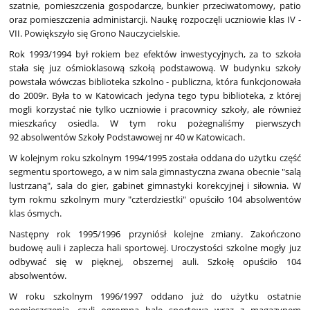
szatnie, pomieszczenia gospodarcze, bunkier przeciwatomowy, patio
oraz pomieszczenia administarcji. Naukę rozpoczęli uczniowie klas IV -
VII. Powiększyło się Grono Nauczycielskie.
Rok 1993/1994 był rokiem bez efektów inwestycyjnych, za to szkoła
stała się juz ośmioklasową szkołą podstawową. W budynku szkoły
powstała wówczas biblioteka szkolno - publiczna, która funkcjonowała
do 2009r. Była to w Katowicach jedyna tego typu biblioteka, z której
mogli korzystać nie tylko uczniowie i pracownicy szkoły, ale również
mieszkańcy osiedla. W tym roku pożegnaliśmy pierwszych
92 absolwentów Szkoły Podstawowej nr 40 w Katowicach.
W kolejnym roku szkolnym 1994/1995 została oddana do użytku część
segmentu sportowego, a w nim sala gimnastyczna zwana obecnie "salą
lustrzaną", sala do gier, gabinet gimnastyki korekcyjnej i siłownia. W
tym rokmu szkolnym mury "czterdziestki" opuściło 104 absolwentów
klas ósmych.
Następny rok 1995/1996 przyniósł kolejne zmiany. Zakończono
budowę auli i zaplecza hali sportowej. Uroczystości szkolne mogły juz
odbywać się w pięknej, obszernej auli. Szkołę opuściło 104
absolwentów.
W roku szkolnym 1996/1997 oddano już do użytku ostatnie