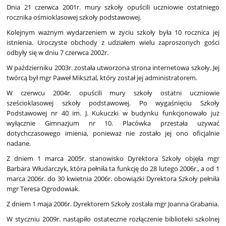
Dnia 21 czerwca 2001r. mury szkoły opuścili uczniowie ostatniego
rocznika ośmioklasowej szkoły podstawowej.
Kolejnym ważnym wydarzeniem w życiu szkoły była 10 rocznica jej
istnienia. Uroczyste obchody z udziałem wielu zaproszonych gości
odbyły się w dniu 7 czerwca 2002r.
W październiku 2003r. została utworzona strona internetowa szkoły. Jej
twórcą był mgr Paweł Miksztal, który został jej administratorem.
W czerwcu 2004r. opuścili mury szkoły ostatni uczniowie
sześcioklasowej szkoły podstawowej. Po wygaśnięciu Szkoły
Podstawowej nr 40 im. J. Kukuczki w budynku funkcjonowało już
wyłącznie Gimnazjum nr 10. Placówka przestała używać
dotychczasowego imienia, ponieważ nie zostało jej ono oficjalnie
nadane.
Z dniem 1 marca 2005r. stanowisko Dyrektora Szkoły objęła mgr
Barbara Włudarczyk, która pełniła ta funkcję do 28 lutego 2006r., a od 1
marca 2006r. do 30 kwietnia 2006r. obowiązki Dyrektora Szkoły pełniła
mgr Teresa Ogrodowiak.
Z dniem 1 maja 2006r. Dyrektorem Szkoły została mgr Joanna Grabania.
W styczniu 2009r. nastąpiło ostateczne rozłączenie biblioteki szkolnej