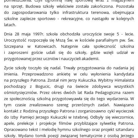
pomieszczenia, czyli ogromną halę sportową wraz z magazynem
na sprzęt. Budowa szkoły właściwie została zakończona. Pozostała
do zagospodarowania tylko infrastruktura terenowa, obejmująca
szkolne zaplecze sportowo - rekreacyjne, co nastąpiło w kolejnych
latach.
Dnia 28 maja 1997r. szkoła obchodziła uroczyście swoje 5 - lecie.
Uroczystość rozpoczęła się Mszą Św. w kościele parafialnym pw. Św.
Szczepana w Katowicach. Natępnie cała społeczność szkolna
i zaproszeni goście udali się do szkoły, gdzie wzięli udział w
przygotowanej przez uczniów i nauczycieli akademii.
Życie szkoły toczyło się nadal. Trwały przygotowania do nadania jej
imienia. Przeprowadzono ankietę w celu wyłonienia kandydata
na przyszłego Patrona. Został nim Jerzy Kukuczka. Wybitny Himalaista
pochodzący z Bogucic, drugi na świecie zdobywca wszystkich
ośmiotysięczniów. Przez okres dwóch lat Rada Pedagogiczna razem
ze społecznością szkolną przygotowyawła się do tego wydarzenia. W
tym czasie zrealizowano szereg przeróżnych zadań. Nawiązano
kontakt z Rodziną przyszłego Patrona i zorganizoawno cykl wycieczek
do Izby Pamięci Jerzego Kukuczki w Istebnej. Odbyły się wieczornice,
apele, prelekcje i projekcje filmów przybliżające sylwetkę Patrona.
Opracowano tekst i melodię hymnu szkolnego oraz projekt sztandaru
szkoły. Wydano tomik poezji związanej tematycznie z osobą Jerzego