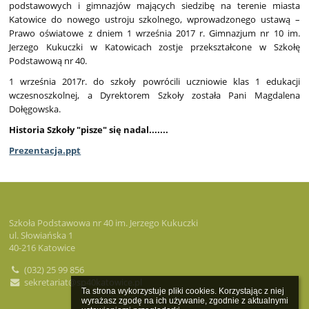
podstawowych i gimnazjów mających siedzibę na terenie miasta
Katowice do nowego ustroju szkolnego, wprowadzonego ustawą –
Prawo oświatowe z dniem 1 września 2017 r. Gimnazjum nr 10 im.
Jerzego Kukuczki w Katowicach zostje przekształcone w Szkołę
Podstawową nr 40.
1 września 2017r. do szkoły powrócili uczniowie klas 1 edukacji
wczesnoszkolnej, a Dyrektorem Szkoły została Pani Magdalena
Dołęgowska.
Historia Szkoły "pisze" się nadal.......
Prezentacja.ppt
Szkoła Podstawowa nr 40 im. Jerzego Kukuczki
ul. Słowiańska 1
40-216 Katowice
(032) 25 99 856
sekretariat@sp40katowice.pl
Ta strona wykorzystuje pliki cookies. Korzystając z niej 
wyrażasz zgodę na ich używanie, zgodnie z aktualnymi 