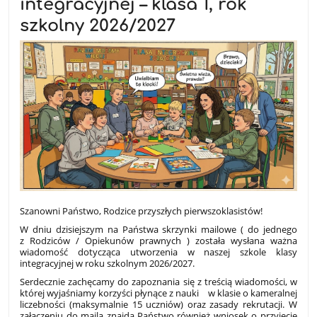
integracyjnej – klasa 1, rok
szkolny 2026/2027
Szanowni Państwo, Rodzice przyszłych pierwszoklasistów!
W dniu dzisiejszym na Państwa skrzynki mailowe ( do jednego
z Rodziców / Opiekunów prawnych ) została wysłana ważna
wiadomość dotycząca utworzenia w naszej szkole klasy
integracyjnej w roku szkolnym 2026/2027.
Serdecznie zachęcamy do zapoznania się z treścią wiadomości, w
której wyjaśniamy korzyści płynące z nauki w klasie o kameralnej
liczebności (maksymalnie 15 uczniów) oraz zasady rekrutacji. W
załączeniu do maila znajdą Państwo również wniosek o przyjęcie