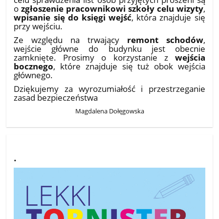
o
zgłoszenie pracownikowi szkoły celu wizyty
,
wpisanie się do księgi wejść
, która znajduje się
przy wejściu.
Ze względu na trwający
remont schodów
,
wejście główne do budynku jest obecnie
zamknięte. Prosimy o korzystanie z
wejścia
bocznego
, które znajduje się tuż obok wejścia
głównego.
Dziękujemy za wyrozumiałość i przestrzeganie
zasad bezpieczeństwa
Magdalena Dołęgowska
.