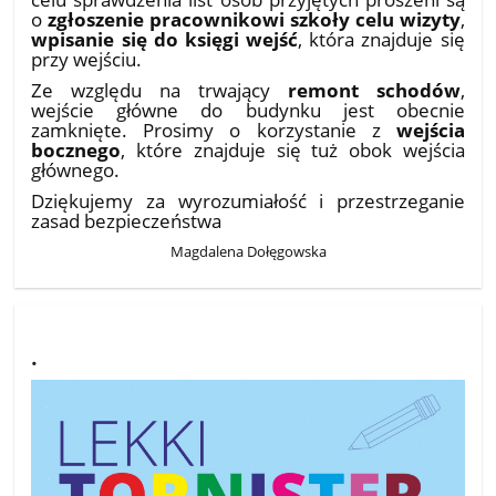
o
zgłoszenie pracownikowi szkoły celu wizyty
,
wpisanie się do księgi wejść
, która znajduje się
przy wejściu.
Ze względu na trwający
remont schodów
,
wejście główne do budynku jest obecnie
zamknięte. Prosimy o korzystanie z
wejścia
bocznego
, które znajduje się tuż obok wejścia
głównego.
Dziękujemy za wyrozumiałość i przestrzeganie
zasad bezpieczeństwa
Magdalena Dołęgowska
.