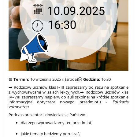
📅
Termin:
10 września 2025 r. (środa)🕟
Godzina:
16:30
➡️ Rodziców uczniów klas I–III zapraszamy od razu na spotkanie
z wychowawcami w salach lekcyjnych.➡️ Rodziców uczniów klas
IV–VIII zapraszamy najpierw do auli szkolnej na krótkie spotkanie
informacyjne dotyczące nowego przedmiotu –
Edukacja
zdrowotna
.
Podczas prezentacji dowiedzą się Państwo:
dlaczego wprowadzamy ten przedmiot,
jakie tematy będziemy poruszać,